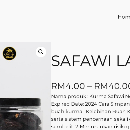
Hom
SAFAWI L
RM
4.00
–
RM
40.0
Nama produk : Kurma Safawi Neg
Expired Date: 2024 Cara Simpan
buah kurma Kelebihan Buah Ku
serta sistem pencernaan seka
sembelit. 2-Menurunkan risiko p