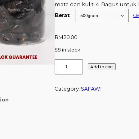
mata dan kulit. 4-Bagus untuk 
Berat
Cl
RM
20.00
88 in stock
S
Add to cart
A
F
A
Category:
SAFAWI
W
tion
I
L
A
R
G