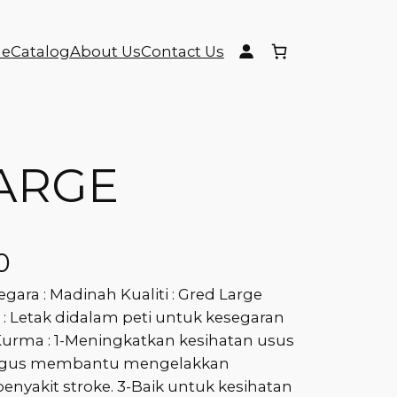
e
Catalog
About Us
Contact Us
ARGE
0
ara : Madinah Kualiti : Gred Large
 : Letak didalam peti untuk kesegaran
rma : 1-Meningkatkan kesihatan usus
li gus membantu mengelakkan
enyakit stroke. 3-Baik untuk kesihatan