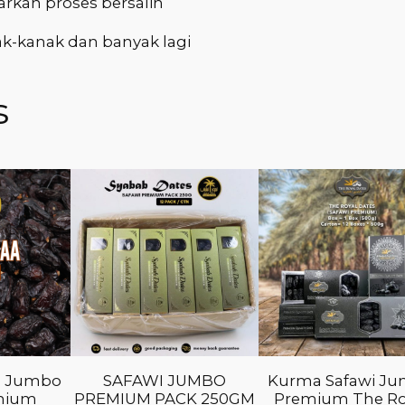
rkan proses bersalin
ak-kanak dan banyak lagi
s
i Jumbo
SAFAWI JUMBO
Kurma Safawi J
emium
PREMIUM PACK 250GM
Premium The Ro