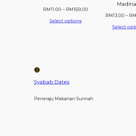
Madin
RM
11.00
–
RM
169.00
RM
13.00
–
R
Select options
Select opt
Syabab Dates
Peneraju Makanan Sunnah