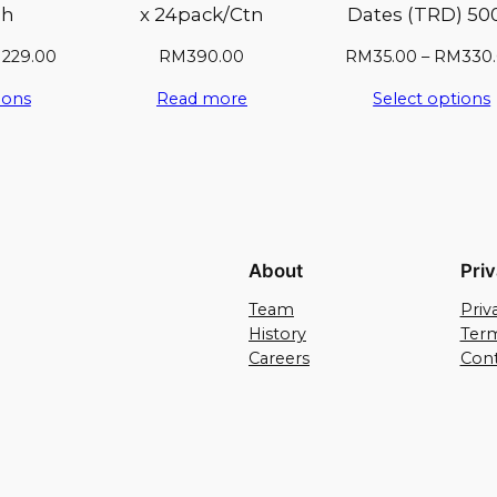
ah
x 24pack/Ctn
Dates (TRD) 50
M
229.00
RM
390.00
RM
35.00
–
RM
330
ions
Read more
Select options
About
Pri
Team
Priv
History
Term
Careers
Cont