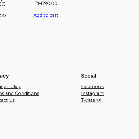
RM
190.00
0G
Add to cart
.00
vacy
Social
acy Policy
Facebook
s and Conditions
Instagram
act Us
Twitter/X