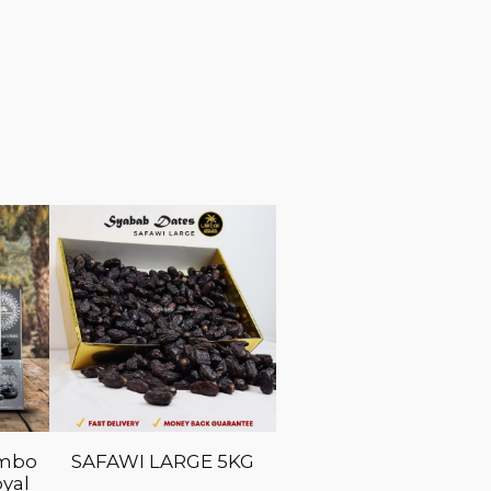
umbo
SAFAWI LARGE 5KG
yal