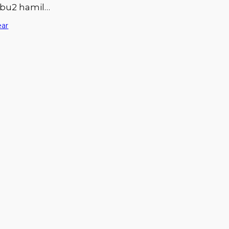
ibu2 hamil…
ear