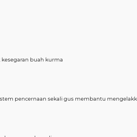
E
q
u
a
n
t
i
uk kesegaran buah kurma
t
y
 sistem pencernaan sekali gus membantu mengelakk